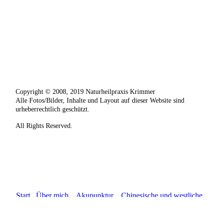
Copyright © 2008, 2019 Naturheilpraxis Krimmer
Alle Fotos/Bilder, Inhalte und Layout auf dieser Website sind
urheberrechtlich geschützt.
All Rights Reserved.
Start
Über mich
Akupunktur
Chinesische und westliche
Heilpflanzenmedizin
Schmerztherapie | Tuina | Neuraltherapie
| Elektrostimulation