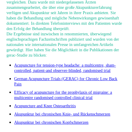
vergleichen. Dazu wurde mit niedergelassenen Ärzten
zusammengearbeitet, die über eine große Akupunkturerfahrung
verfügen und Akupunktur seit Jahren in ihrer Praxis anbieten. Sie
haben die Behandlung und mögliche Nebenwirkungen gewissenhaft
dokumentiert. In direkten Telefoninterviews mit den Patienten wurde
den Erfolg der Behandlung überprüft.
Die Ergebnisse sind inzwischen in renommierten, überwiegend
englischsprachigen Fachzeitschriften publiziert und wurden von der
nationalen wie internationalen Presse in umfangreichen Artikeln
gewürdigt.
Hier haben Sie die Möglichkeit in die Publikationen der
gerac-Studie zu blicken:
Acupuncture for tension-type headache: a multicentre, sham-
controlled, patient-and observer-blinded, randomised trial
German Acupuncture Trials (GERAC) for Chronic Low Back
Pain
Efficacy of acupuncture for the prophylaxis of migraine: a
multicentre randomised controlled clinical trial
Acupuncture and Knee Osteoarthritis
Akupunktur bei chronischen Knie- und Rückenschmerzen
Akupunktur bei chronischen Kopfschmerzen