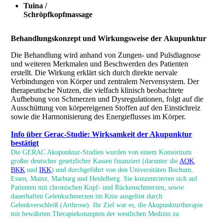
Tuina /
Schröpfkopfmassage
Behandlungskonzept und Wirkungsweise der Akupunktur
Die Behandlung wird anhand von Zungen- und Pulsdiagnose
und weiteren Merkmalen und Beschwerden des Patienten
erstellt. Die Wirkung erklärt sich durch direkte nervale
Verbindungen von Körper und zentralem Nervensystem. Der
therapeutische Nutzen, die vielfach klinisch beobachtete
Aufhebung von Schmerzen und Dysregulationen, folgt auf die
Ausschüttung von körpereigenen Stoffen auf den Einstichreiz
sowie die Harmonisierung des Energieflusses im Körper.
Info über Gerac-Studie: Wirksamkeit der Akupunktur
bestätigt
Die GERAC Akupunktur-Studien wurden von einem Konsortium
großer deutscher gesetzlicher Kassen finanziert (darunter die
AOK
,
BKK
und
IKK
) und durchgeführt von den Universitäten Bochum,
Essen, Mainz, Marburg und Heidelberg. Sie konzentrierten sich auf
Patienten mit chronischen Kopf- und Rückenschmerzen, sowie
dauerhaften Gelenkschmerzen im Knie ausgelöst durch
Gelenkverschleiß (Arthrose). Ihr Ziel war es, die Akupunkturtherapie
mit bewährten Therapiekonzepten der westlichen Medizin zu